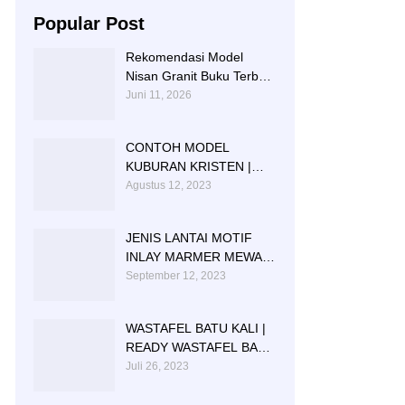
Popular Post
Rekomendasi Model
Nisan Granit Buku Terbaik
Tahun Ini
Juni 11, 2026
CONTOH MODEL
KUBURAN KRISTEN |
MODEL MAKAM
Agustus 12, 2023
KRISTEN GRANIT
JENIS LANTAI MOTIF
INLAY MARMER MEWAH
BERKWALITAS
September 12, 2023
WASTAFEL BATU KALI |
READY WASTAFEL BATU
KALI | WASTAFEL BATU
Juli 26, 2023
KALI TULUNGAGUNG