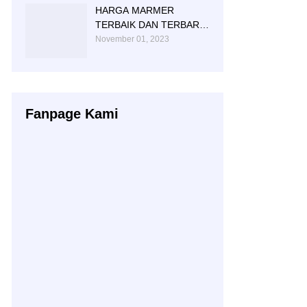
HARGA MARMER
TERBAIK DAN TERBARU
AKHIR TAHUN 2023
November 01, 2023
Fanpage Kami