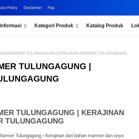
vacy Policy
Disclaimer
Faq
Informasi
Kategori Produk
Katalog Produk
Lo
NAGA MARMER TULUNGAGUNG | KERAJINAN MARMER TULUNGAGUNG
MER TULUNGAGUNG |
TULUNGAGUNG
MER TULUNGAGUNG | KERAJINAN
R TULUNGAGUNG
 Marmer Tulungagung
-
Kerajinan dari bahan marmer dan onyx