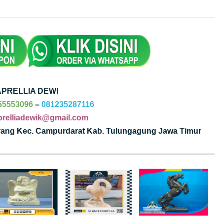
APRELLIA DEWI
55553096
–
081235287116
prelliadewik@gmail.com
grang Kec. Campurdarat Kab. Tulungagung Jawa Timur