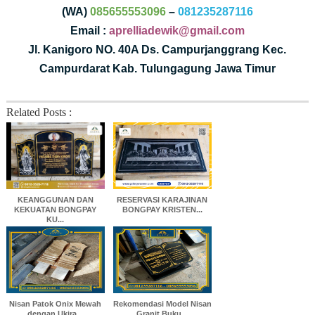
(WA)
085655553096
–
081235287116
Email :
aprelliadewik@gmail.com
Jl. Kanigoro NO. 40A Ds. Campurjanggrang Kec.
Campurdarat Kab. Tulungagung Jawa Timur
Related Posts :
KEANGGUNAN DAN
RESERVASI KARAJINAN
KEKUATAN BONGPAY
BONGPAY KRISTEN...
KU...
Nisan Patok Onix Mewah
Rekomendasi Model Nisan
dengan Ukira...
Granit Buku...