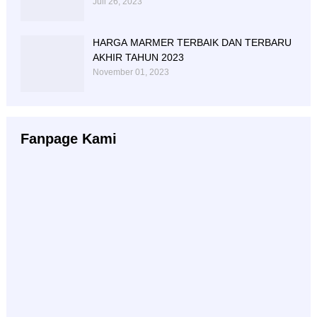
TULUNGAGUNG
Juli 26, 2023
HARGA MARMER TERBAIK DAN TERBARU
AKHIR TAHUN 2023
November 01, 2023
Fanpage Kami