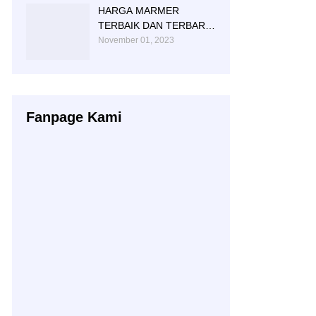
HARGA MARMER
TERBAIK DAN TERBARU
AKHIR TAHUN 2023
November 01, 2023
Fanpage Kami