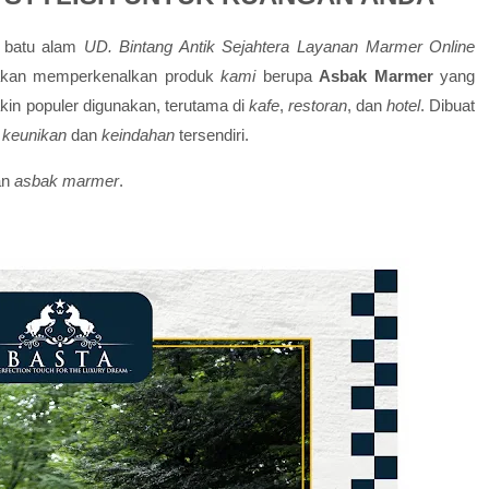
i batu alam
UD. Bintang Antik Sejahtera
Layanan Marmer Online
i akan memperkenalkan produk
kami
berupa
Asbak Marmer
yang
kin populer digunakan, terutama di
kafe
,
restoran
, dan
hotel
. Dibuat
i
keunikan
dan
keindahan
tersendiri.
an
asbak marmer
.