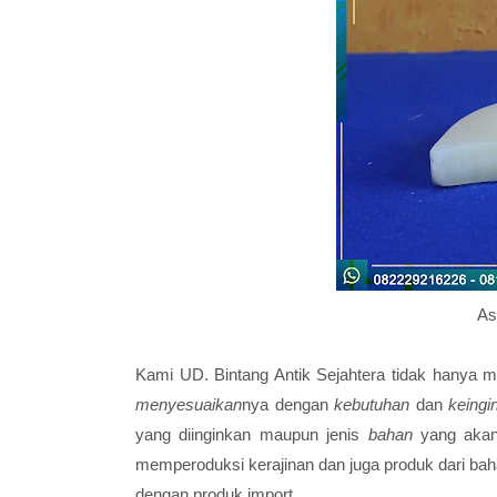
As
Kami
UD. Bintang Antik Sejahtera
tidak hanya 
menyesuaikan
nya dengan
kebutuhan
dan
keing
yang diinginkan maupun jenis
bahan
yang akan
memperoduksi kerajinan dan juga produk dari bah
dengan produk import.