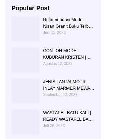
Popular Post
Rekomendasi Model
Nisan Granit Buku Terbaik
Tahun Ini
Juni 11, 2026
CONTOH MODEL
KUBURAN KRISTEN |
MODEL MAKAM
Agustus 12, 2023
KRISTEN GRANIT
JENIS LANTAI MOTIF
INLAY MARMER MEWAH
BERKWALITAS
September 12, 2023
WASTAFEL BATU KALI |
READY WASTAFEL BATU
KALI | WASTAFEL BATU
Juli 26, 2023
KALI TULUNGAGUNG